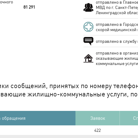
очного
отправлено в Главно
81 291
МВД по г. Санкт-Пете
Ленинградской област
отправлено в Городс
скорой медицинской 
отправлено в службу г
отправлено в органи
оказывающие жилищ
коммунальные услуги
ики сообщений, принятых по номеру телефон
ывающие жилищно-коммунальные услуги, по
 обращения
Заявок
Сп
422