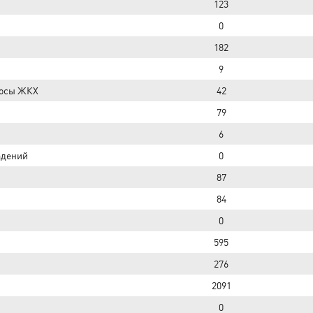
123
0
182
9
росы ЖКХ
42
79
6
адений
0
87
84
0
595
276
2091
0