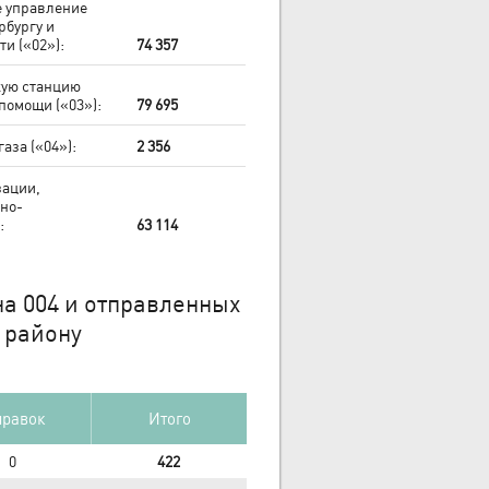
е управление
рбургу и
и («02»):
74 357
кую станцию
помощи («03»):
79 695
аза («04»):
2 356
зации,
но-
:
63 114
а 004 и отправленных
 району
равок
Итого
0
422